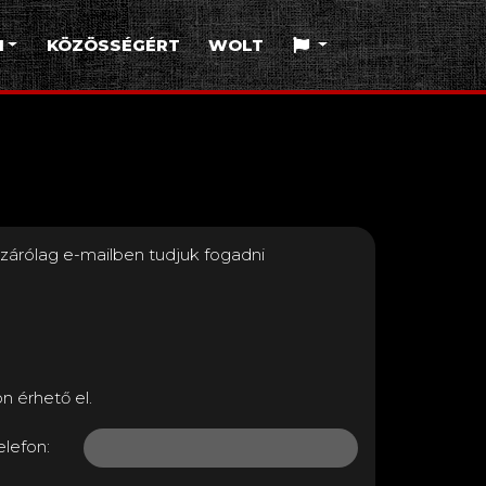
I
KÖZÖSSÉGÉRT
WOLT
zárólag e-mailben tudjuk fogadni
n érhető el.
elefon: