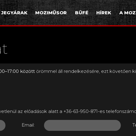
JEGYÁRAK
MOZIMŰSOR
BÜFÉ
HÍREK
A MOZ
at
00–17:00 között
örömmel áll rendelkezésére, ezt követően ki
etlenül az előadások alatt a +36-63-950-871-es telefonszámo
Email:
T