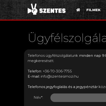
FILMEK
Ügyfélszolgál
Telefonos ügyfélszolgálatunk
minden nap 9:
megkeresését.
Telefon
: +36-70-306-7755
E-mail:
info@szentesimozi.hu
Telefonos jegyfoglalás és a jegypénztár
közv
Név*: