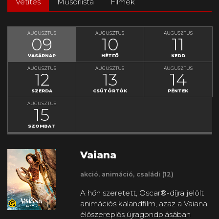
Vetítés
Műsorlista
Filmek
MOZI
HONLAP
AUGUSZTUS
AUGUSZTUS
AUGUSZTUS
09
10
11
VASÁRNAP
HÉTFŐ
KEDD
AUGUSZTUS
AUGUSZTUS
AUGUSZTUS
12
13
14
SZERDA
CSÜTÖRTÖK
PÉNTEK
AUGUSZTUS
15
SZOMBAT
Vaiana
akció, animáció, családi (12)
A hőn szeretett, Oscar®-díjra jelölt
animációs kalandfilm, azaz a Vaiana
élőszereplős újragondolásában