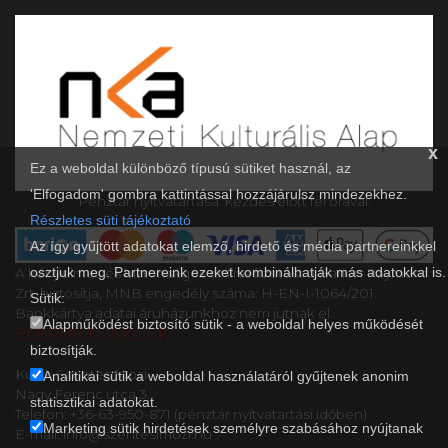
x
Ez a weboldal különböző típusú sütiket használ, az
'Elfogadom' gombra kattintással hozzájárulsz mindezekhez.
Pénztár nyitvatartása: kezdés előtt fél órával.
Részletes süti tájékoztató
Az így gyűjtött adatokat elemző, hirdető és média partnereinkkel
osztjuk meg. Partnereink ezeket kombinálhatják más adatokkal is.
A kényelmes és biztonságos online fizetést a Barion Payment
Zrt. biztosítja, MNB engedély száma: H-EN-I-1064/201.
Sütik:
Bankkártya adatai áruházunkhoz nem jutnak el.
Alapműködést biztosító sütik - a weboldal helyes működését
ELÉRHETŐSÉGEK
biztosítják.
Kultik Szentes Mozi
Analitikai sütik a weboldal használatáról gyűjtenek anonim
Nagy Ferenc utca 3..
statisztikai adatokat.
Telefon: +36-63-950-871 (pénztár nyitvatartási időben)
Marketing sütik hirdetések személyre szabásához nyújtanak
E-mail: info@szentesimozi.hu