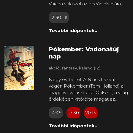
Vaiana válaszol az óceán hívására, és
most először életében a Motonui
szigetét körülvevő korallzátonyon
13:30
K
túlra hajózik, társaságában a hírhedt
félistennel, Mauival. Feledhetetlen
További időpontok..
utazás vár rájuk, s ha sikerrel járnak,
a lány népére ismét bőséges idők
Pókember: Vadonatúj
köszönthetnek.
nap
akció, fantasy, kaland (12)
Négy év telt el. A Nincs hazaút
végén Pókember (Tom Holland) a
magányt választotta. Önként, a világ
érdekében kitörölte magát az
emberek emlékezetéből, és ezzel
lemondott a szerelméről (Zendaya)
14:45
17:30
20:15
meg a jó barátjáról (Jacob Batalon)
is. Magányos felnőttéletet él. New
További időpontok..
York már nem ismeri a nevét, csak