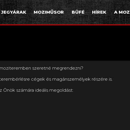
JEGYÁRAK
MOZIMŰSOR
BÜFÉ
HÍREK
A MOZ
t moziteremben szeretné megrendezni?
erembérlésre cégek és magánszemélyek részére is.
z Önök számára ideális megoldást: