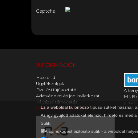
Captcha:
INFORMÁCIÓK
Házirend
Ügyfélszolgálat
Fizetési tájékoztató
A kény
Adatvédelmi és jogi nyilatkozat
MNB en
Pályázati támogatás
jutnak 
Ez a weboldal különböző típusú sütiket használ, 
Feliratkozás hírlevélre
Az így gyűjtött adatokat elemző, hirdető és média
Sütik:
Alapműködést biztosító sütik - a weboldal helye