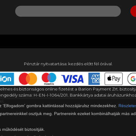
Pénztár nyitvatartása: kezdés előtt fél órával.
elmes és biztonságos online fizetést a Barion Payment Zrt. biztosítj
gedély száma: H-EN-I-1064/201. Bankkártya adatai áruházunkho
el.
az 'Elfogadom' gombra kattintással hozzájárulsz mindezekhez.
Részletes
 partnereinkkel osztjuk meg. Partnereink ezeket kombinálhatják más ada
s működését biztosítják.