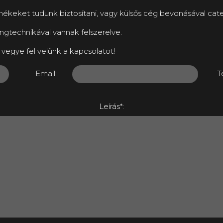
eket tudunk biztosítani, vagy külsős cég bevonásával cateri
ngtechnikával vannak felszerelve.
vegye fel velünk a kapcsolatot!
Email:
T
Leírás*: