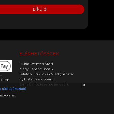
Elküld
ELÉRHETŐSÉGEK
Kultik Szentes Mozi
Nagy Ferenc utca 3..
Telefon: +36-63-950-871 (pénztár
a,
nyitvatartási időben)
z nem
E-mail: info@szentesimozi.hu
x
 süti tájékoztató
tokkal is.