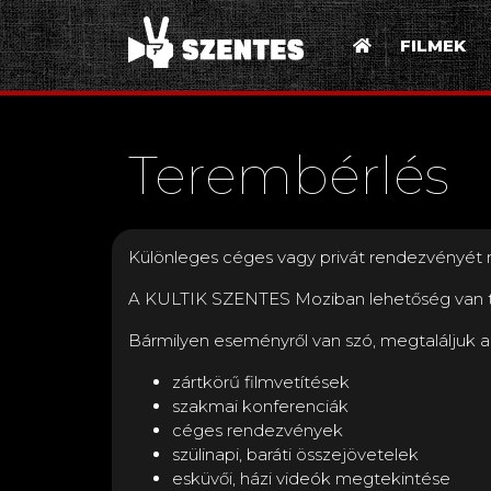
FILMEK
Terembérlés
Különleges céges vagy privát rendezvényé
A KULTIK SZENTES Moziban lehetőség van t
Bármilyen eseményről van szó, megtaláljuk a
zártkörű filmvetítések
szakmai konferenciák
céges rendezvények
szülinapi, baráti összejövetelek
esküvői, házi videók megtekintése