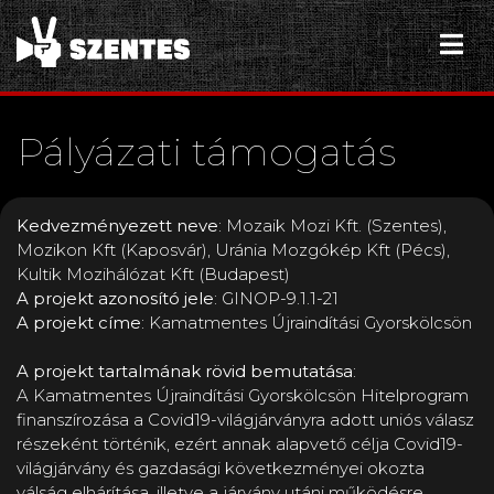
Pályázati támogatás
K edvezményezett neve
: Mozaik Mozi Kft. (Szentes),
Mozikon Kft (Kaposvár), Uránia Mozgókép Kft (Pécs),
Kultik Mozihálózat Kft (Budapest)
A projekt azonosító jele
: GINOP-9.1.1-21
A projekt címe
: Kamatmentes Újraindítási Gyorskölcsön
A projekt tartalmának rövid bemutatása
:
A Kamatmentes Újraindítási Gyorskölcsön Hitelprogram
finanszírozása a Covid19-világjárványra adott uniós válasz
részeként történik, ezért annak alapvető célja Covid19-
világjárvány és gazdasági következményei okozta
válság elhárítása, illetve a járvány utáni működésre