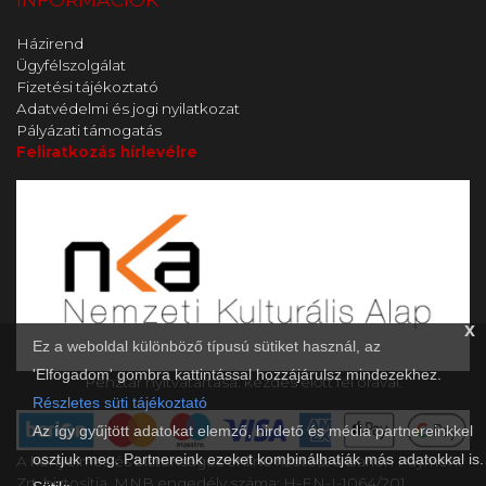
Házirend
Ügyfélszolgálat
Fizetési tájékoztató
Adatvédelmi és jogi nyilatkozat
Pályázati támogatás
Feliratkozás hírlevélre
x
Ez a weboldal különböző típusú sütiket használ, az
'Elfogadom' gombra kattintással hozzájárulsz mindezekhez.
Pénztár nyitvatartása: kezdés előtt fél órával.
Részletes süti tájékoztató
Az így gyűjtött adatokat elemző, hirdető és média partnereinkkel
osztjuk meg. Partnereink ezeket kombinálhatják más adatokkal is.
A kényelmes és biztonságos online fizetést a Barion Payment
Zrt. biztosítja, MNB engedély száma: H-EN-I-1064/201.