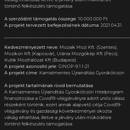
történő felkészülés támogatása.
A szerződött támogatás összege
: 10.000.000 Ft
A projekt tervezett befejezésének dátuma
: 2021.04.31.
_ ____________________________________________________
K edvezményezett neve:
Mozaik Mozi Kft. (Szentes),
Mozikon Kft (Kaposvár), Uránia Mozgókép Kft (Pécs),
Kultik Mozihálózat Kft (Budapest)
A projekt azonosító jele
: GINOP-9.1.1-21
A projekt címe
: Kamatmentes Újraindítási Gyorskölcsön
A projekt tartalmának rövid bemutatása
:
A Kamatmentes Újraindítási Gyorskölcsön Hitelprogram
finanszírozása a Covid19-világjárványra adott uniós válasz
részeként történik, ezért annak alapvető célja Covid19-
világjárvány és gazdasági következményei okozta
válság elhárítása, illetve a járvány utáni működésre
történő felkészülés támogatása.