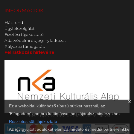
INFORMÁCIÓK
Házirend
Ügyfélszolgálat
Fizetési tájékoztató
Adatvédelmi és jogi nyilatkozat
Pályázati támogatás
Feliratkozás hírlevélre
x
Ez a weboldal különböző típusú sütiket használ, az
'Elfogadom' gombra kattintással hozzájárulsz mindezekhez.
Pénztár nyitvatartása: kezdés előtt fél órával.
Részletes süti tájékoztató
Az így gyűjtött adatokat elemző, hirdető és média partnereinkkel