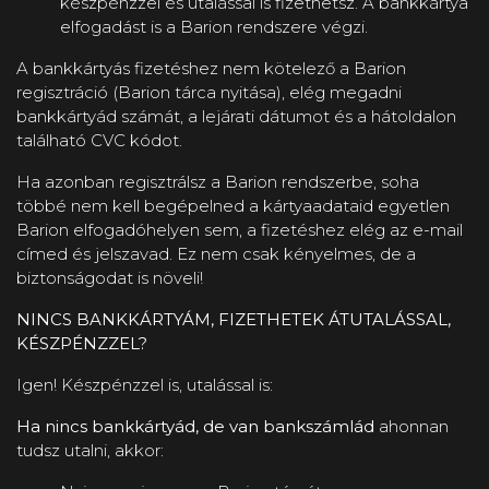
készpénzzel és utalással is fizethetsz. A bankkártya
elfogadást is a Barion rendszere végzi.
A bankkártyás fizetéshez nem kötelező a Barion
regisztráció (Barion tárca nyitása), elég megadni
bankkártyád számát, a lejárati dátumot és a hátoldalon
található CVC kódot.
Ha azonban regisztrálsz a Barion rendszerbe, soha
többé nem kell begépelned a kártyaadataid egyetlen
Barion elfogadóhelyen sem, a fizetéshez elég az e-mail
címed és jelszavad. Ez nem csak kényelmes, de a
biztonságodat is növeli!
NINCS BANKKÁRTYÁM, FIZETHETEK ÁTUTALÁSSAL,
KÉSZPÉNZZEL?
Igen! Készpénzzel is, utalással is:
Ha nincs bankkártyád, de van bankszámlád
ahonnan
tudsz utalni, akkor: