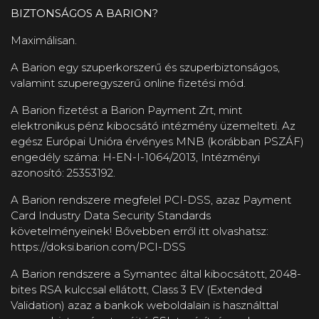
BIZTONSÁGOS A BARION?
Maximálisan.
A Barion egy szuperkorszerű és szuperbiztonságos,
valamint szuperegyszerű online fizetési mód.
A Barion fizetést a Barion Payment Zrt, mint
elektronikus pénz kibocsátó intézmény üzemelteti. Az
egész Európai Unióra érvényes MNB (korábban PSZÁF)
engedély száma: H-EN-I-1064/2013, Intézményi
azonosító: 25353192.
A Barion rendszere megfelel PCI-DSS, azaz Payment
Card Industry Data Security Standards
követelményeinek! Bővebben erről itt olvashatsz:
https://doksi.barion.com/PCI-DSS
A Barion rendszere a Symantec által kibocsátott, 2048-
bites RSA kulccsal ellátott, Class 3 EV (Extended
Validation) azaz a bankok weboldalain is használttal