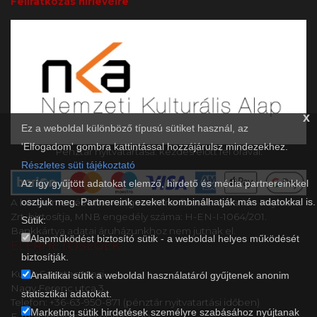
Feliratkozás hírlevélre
x
Ez a weboldal különböző típusú sütiket használ, az
'Elfogadom' gombra kattintással hozzájárulsz mindezekhez.
Pénztár nyitvatartása: kezdés előtt fél órával.
Részletes süti tájékoztató
Az így gyűjtött adatokat elemző, hirdető és média partnereinkkel
osztjuk meg. Partnereink ezeket kombinálhatják más adatokkal is.
A kényelmes és biztonságos online fizetést a Barion Payment
Zrt. biztosítja, MNB engedély száma: H-EN-I-1064/201.
Sütik:
Bankkártya adatai áruházunkhoz nem jutnak el.
Alapműködést biztosító sütik - a weboldal helyes működését
ELÉRHETŐSÉGEK
biztosítják.
Kultik Szentes Mozi
Analitikai sütik a weboldal használatáról gyűjtenek anonim
Nagy Ferenc utca 3..
statisztikai adatokat.
Telefon: +36-63-950-871 (pénztár nyitvatartási időben)
Marketing sütik hirdetések személyre szabásához nyújtanak
E-mail: info@szentesimozi.hu