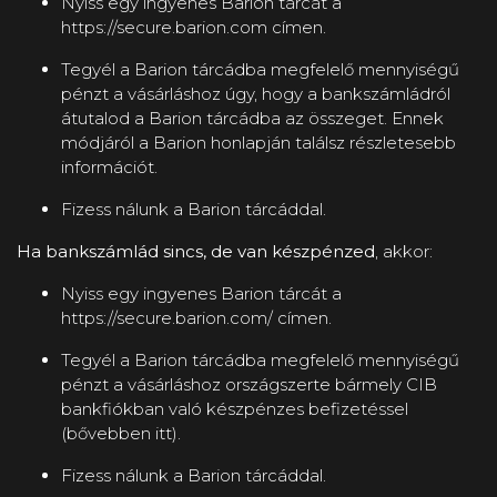
Nyiss egy ingyenes Barion tárcát a
https://secure.barion.com címen.
Tegyél a Barion tárcádba megfelelő mennyiségű
pénzt a vásárláshoz úgy, hogy a bankszámládról
átutalod a Barion tárcádba az összeget. Ennek
módjáról a Barion honlapján találsz részletesebb
információt.
Fizess nálunk a Barion tárcáddal.
Ha bankszámlád sincs, de van készpénzed
, akkor:
Nyiss egy ingyenes Barion tárcát a
https://secure.barion.com/ címen.
Tegyél a Barion tárcádba megfelelő mennyiségű
pénzt a vásárláshoz országszerte bármely CIB
bankfiókban való készpénzes befizetéssel
(bővebben itt).
Fizess nálunk a Barion tárcáddal.