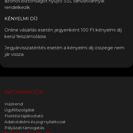
azonos biztonságot nyújtó SSL tanúsítvánnyal
rendelkezik.
KÉNYELMI DÍJ
Online vásárlás esetén jegyenként 100 Ft kényelmi díj
kerül felszámolásra.
Jegyárvisszatérítés esetén a kényelmi díj összege nem
jár vissza.
INFORMÁCIÓK
Házirend
Ügyfélszolgálat
Fizetési tájékoztató
Adatvédelmi és jogi nyilatkozat
Pályázati támogatás