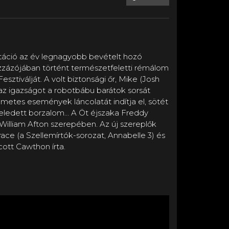
táció az év legnagyobb bevételt hozó
 Pizzázójában történt természetfeletti rémálom
esztiválját. A volt biztonsági őr, Mike (Josh
l az igazságot a robotbábu barátok sorsát
elmetes események láncolatát indítja el, sötét
elfeledett borzalom… A Öt éjszaka Freddy
William Afton szerepében. Az új szereplők
ace (a Szellemírtók-sorozat, Annabelle 3) és
cott Cawthon írta.