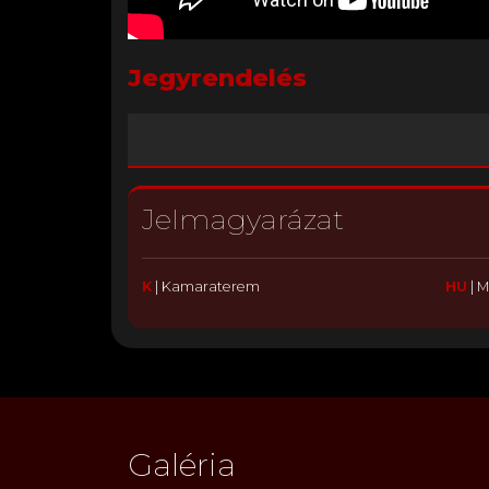
Jegyrendelés
Jelmagyarázat
K
|
Kamaraterem
HU
|
M
Galéria