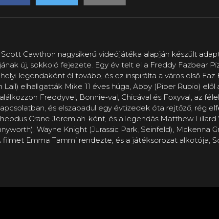
Scott Cawthon nagysikerű videójátéka alapján készült adap
orjának új, sokkoló fejezete. Egy év telt el a Freddy Fazbear
elyi legendaként él tovább, és ez inspirálta a város első Faz F
 Lail) elhallgatták Mike 11 éves húga, Abby (Piper Rubio) elő
találkozzon Freddyvel, Bonnie-val, Chicával és Foxyval, az fél
 kapcsolatban, és elszabadul egy évtizedek óta rejtőző, rég 
Theodus Crane Jeremiah-ként, és a legendás Matthew Lillard 
nyworth), Wayne Knight (Jurassic Park, Seinfeld), Mckenna Gr
. A filmet Emma Tammi rendezte, és a játéksorozat alkotója, S