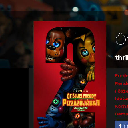
Ö
thri
Erede
Rend
Fősze
Időta
Korha
Bemu
F