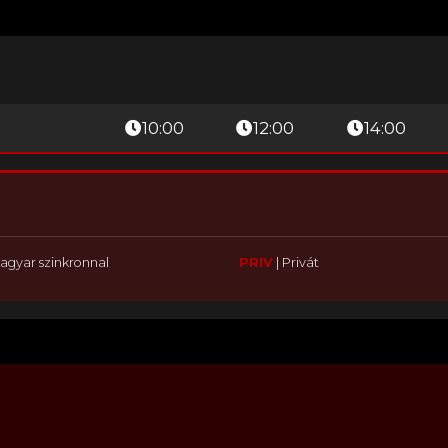
10:00
12:00
14:00
agyar szinkronnal
PRIV
|
Privát