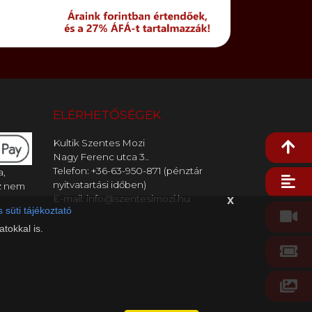
ELÉRHETŐSÉGEK
Kultik Szentes Mozi
Nagy Ferenc utca 3..
Telefon: +36-63-950-871 (pénztár
a,
nyitvatartási időben)
z nem
E-mail: info@szentesimozi.hu
x
 süti tájékoztató
tokkal is.