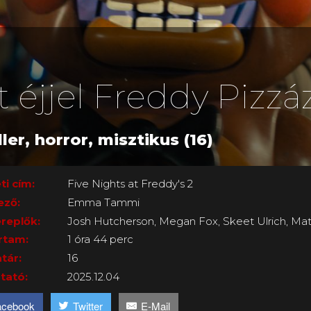
t éjjel Freddy Pizzá
ller, horror, misztikus (16)
ti cím:
Five Nights at Freddy's 2
ező:
Emma Tammi
replők:
Josh Hutcherson, Megan Fox, Skeet Ulrich, Mat
rtam:
1 óra 44 perc
tár:
16
tató:
2025.12.04
acebook
Twitter
E-Mail