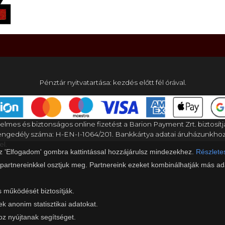
Pénztár nyitvatartása: kezdés előtt fél órával.
elmes és biztonságos online fizetést a Barion Payment Zrt. biztosítj
gedély száma: H-EN-I-1064/201. Bankkártya adatai áruházunkho
el.
az 'Elfogadom' gombra kattintással hozzájárulsz mindezekhez.
Részletes
 partnereinkkel osztjuk meg. Partnereink ezeket kombinálhatják más ada
s működését biztosítják.
ek anonim statisztikai adatokat.
z nyújtanak segítséget.