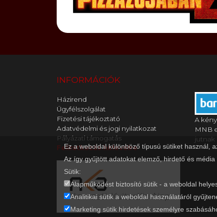
INFORMÁCIÓK
Házirend
Ügyfélszolgálat
Fizetési tájékoztató
A kény
Adatvédelmi és jogi nyilatkozat
MNB en
Pályázati támogatás
jutnak 
Ez a weboldal különböző típusú sütiket használ, 
Feliratkozás hírlevélre
Az így gyűjtött adatokat elemző, hirdető és média
Sütik:
Alapműködést biztosító sütik - a weboldal helye
Analitikai sütik a weboldal használatáról gyűjten
Marketing sütik hirdetések személyre szabásáho