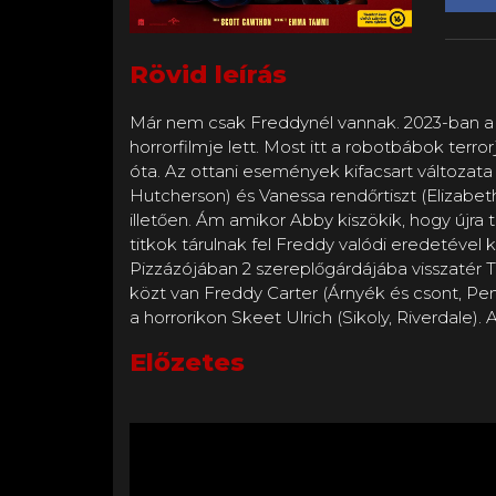
Rövid leírás
Már nem csak Freddynél vannak. 2023-ban a 
horrorfilmje lett. Most itt a robotbábok terr
óta. Az ottani események kifacsart változata h
Hutcherson) és Vanessa rendőrtiszt (Elizabeth
illetően. Ám amikor Abby kiszökik, hogy újra 
titkok tárulnak fel Freddy valódi eredetével
Pizzázójában 2 szereplőgárdájába visszatér 
közt van Freddy Carter (Árnyék és csont, Pen
a horrorikon Skeet Ulrich (Sikoly, Riverdale)
Előzetes