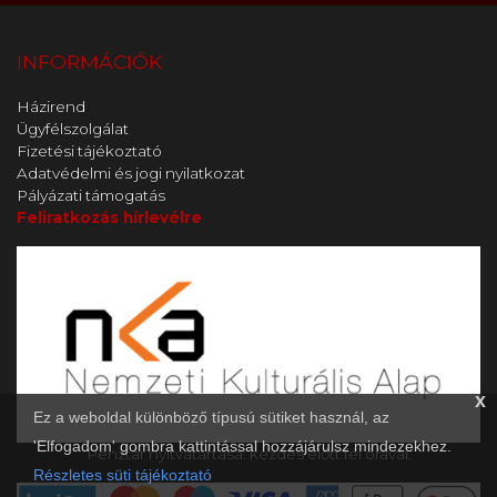
INFORMÁCIÓK
Házirend
Ügyfélszolgálat
Fizetési tájékoztató
Adatvédelmi és jogi nyilatkozat
Pályázati támogatás
Feliratkozás hírlevélre
x
Ez a weboldal különböző típusú sütiket használ, az
'Elfogadom' gombra kattintással hozzájárulsz mindezekhez.
Pénztár nyitvatartása: kezdés előtt fél órával.
Részletes süti tájékoztató