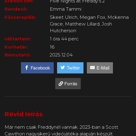
Eredeti cím:
Five Nights at Freddy's 2
Rendező:
Emma Tammi
Főszereplők:
Skeet Ulrich, Megan Fox, Mckenna
Grace, Matthew Lillard, Josh
Hutcherson
Időtartam:
1 óra 44 perc
Korhatár:
16
Bemutató:
2025.12.04
Facebook
Twitter
E-Mail
Forrás
Rövid leírás
Már nem csak Freddynél vannak. 2023-ban a Scott
Cawthon nagysikerű videójátéka alapján készült