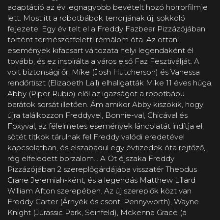
adaptáció az év legnagyobb bevételt hozó horrorfilmje
lett. Most itt a robotbábok terrorjának új, sokkoló
fejezete. Egy év telt el a Freddy Fazbear Pizzázójában
történt természetfeletti rémálom óta. Az ottani
események kifacsart változata helyi legendaként él
tovább, és ez inspirálta a város első Faz Fesztiválját. A
volt biztonsági őr, Mike (Josh Hutcherson) és Vanessa
rendőrtiszt (Elizabeth Lail) elhallgatták Mike 11 éves húga,
Abby (Piper Rubio) elől az igazságot a robotbábu
barátok sorsát illetően. Ám amikor Abby kiszökik, hogy
újra találkozzon Freddyvel, Bonnie-val, Chicával és
Foxyval, az félelmetes események láncolatát indítja el,
sötét titkok tárulnak fel Freddy valódi eredetével
kapcsolatban, és elszabadul egy évtizedek óta rejtőző,
rég elfeledett borzalom… A Öt éjszaka Freddy
Pizzázójában 2 szereplőgárdájába visszatér Theodus
Crane Jeremiah-ként, és a legendás Matthew Lillard
William Afton szerepében. Az új szereplők közt van
Freddy Carter (Árnyék és csont, Pennyworth), Wayne
Knight (Jurassic Park, Seinfeld), Mckenna Grace (a