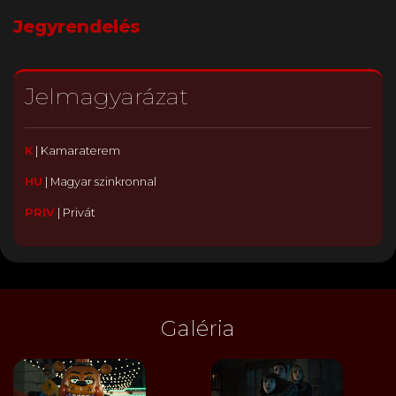
Jegyrendelés
Jelmagyarázat
K
|
Kamaraterem
HU
|
Magyar szinkronnal
PRIV
|
Privát
Galéria