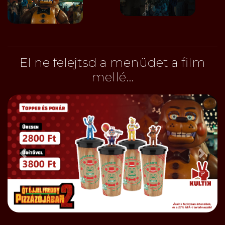
El ne felejtsd a menüdet a film
mellé...
Előző
Bőve