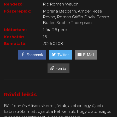
Rendező:
Ric Roman Waugh
Főszereplők:
Morena Baccarin, Amber Rose
Revah, Roman Griffin Davis, Gerard
Butler, Sophie Thompson
Időtartam:
1 óra 26 perc
Korhatár:
16
Bemutató:
2026.01.08
Facebook
Twitter
E-Mail
Forrás
Rövid leírás
Bár John és Allison sikerrel jártak, azoban egy újabb
katasztrófa miatt újra útra kell kelniük, hogy biztonságos