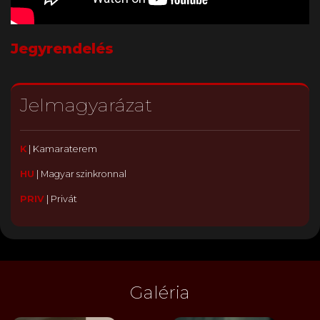
Jegyrendelés
Jelmagyarázat
K
|
Kamaraterem
HU
|
Magyar szinkronnal
PRIV
|
Privát
Galéria