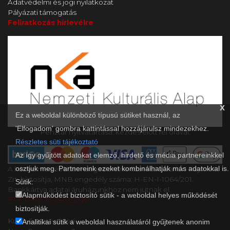
Adatvédelmi és jogi nyilatkozat
Pályázati támogatás
Feliratkozás hírlevélre
x
Ez a weboldal különböző típusú sütiket használ, az
'Elfogadom' gombra kattintással hozzájárulsz mindezekhez.
Pénztár nyitvatartása: kezdés előtt fél órával.
Részletes süti tájékoztató
Az így gyűjtött adatokat elemző, hirdető és média partnereinkkel
osztjuk meg. Partnereink ezeket kombinálhatják más adatokkal is.
A kényelmes és biztonságos online fizetést a Barion Payment
Zrt. biztosítja, MNB engedély száma: H-EN-I-1064/201.
Sütik:
Bankkártya adatai áruházunkhoz nem jutnak el.
Alapműködést biztosító sütik - a weboldal helyes működését
ELÉRHETŐSÉGEK
biztosítják.
Kultik Szentes Mozi
Analitikai sütik a weboldal használatáról gyűjtenek anonim