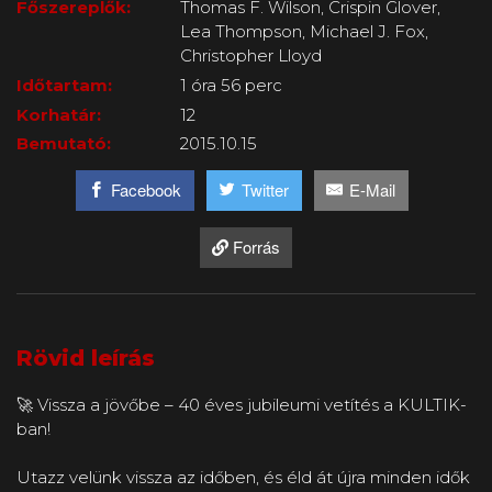
Főszereplők:
Thomas F. Wilson, Crispin Glover,
Lea Thompson, Michael J. Fox,
Christopher Lloyd
Időtartam:
1 óra 56 perc
Korhatár:
12
Bemutató:
2015.10.15
Facebook
Twitter
E-Mail
Forrás
Rövid leírás
🚀 Vissza a jövőbe – 40 éves jubileumi vetítés a KULTIK-
ban!
Utazz velünk vissza az időben, és éld át újra minden idők