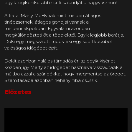
egyik legikonikusabb sci-fi kalandját a nagyvásznon!
A fiatal Marty McFlynak mint minden átlagos
tinédzsernek, átlagos gondjai vannak a
mindennakpokban. Egyvalami azonban
megkülönbözteti őt a többiektől. Egyik legjobb barátja,
Doki egy megszálott tudós, aki egy sportkocsiból
valóságos időgépet épít.
Dokit azonban halálos támadás éri az egyik kísérlet
közben, így Marty az időgépet használva visszautazik a
múltba azzal a szándékkal, hogy megmentse az öreget.
Számításaiba azonban néhány hiba csúszik.
Előzetes