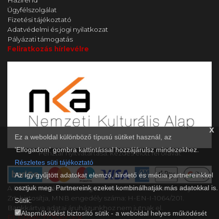
Házirend
Ügyfélszolgálat
Fizetési tájékoztató
Adatvédelmi és jogi nyilatkozat
Pályázati támogatás
Feliratkozás hírlevélre
x
Ez a weboldal különböző típusú sütiket használ, az
'Elfogadom' gombra kattintással hozzájárulsz mindezekhez.
Pénztár nyitvatartása: kezdés előtt fél órával.
Részletes süti tájékoztató
Az így gyűjtött adatokat elemző, hirdető és média partnereinkkel
osztjuk meg. Partnereink ezeket kombinálhatják más adatokkal is.
A kényelmes és biztonságos online fizetést a Barion Payment
Zrt. biztosítja, MNB engedély száma: H-EN-I-1064/201.
Sütik:
Bankkártya adatai áruházunkhoz nem jutnak el.
Alapműködést biztosító sütik - a weboldal helyes működését
ELÉRHETŐSÉGEK